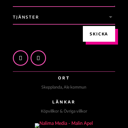
SKICKA
ORT
Skepplanda, Ale kommun
LÄNKAR
Köpvillkor & Övriga villkor