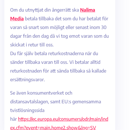
Om du utnyttjat din ångerrätt ska
Nalima
Media
betala tillbaka det som du har betalat för
varan så snart som möjligt eller senast inom 30
dagar från den dag då vi tog emot varan som du
skickat i retur till oss.
Du får själv betala returkostnaderna när du
sänder tillbaka varan till oss. Vi betalar alltid
returkostnaden för att sända tillbaka så kallade
ersättningsvaror.
Se även konsumentverket och
distansavtalslagen, samt EU:s gemensamma
tvistlösningssida
här
https://ec.europa.eu/consumers/odr/main/ind
ex.cfm?event=main.home2.show&lng=SV