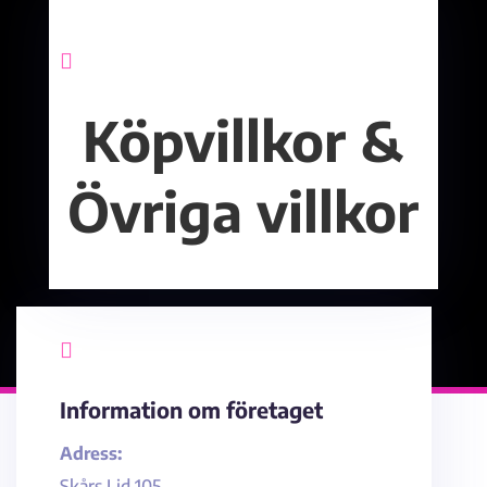

Köpvillkor &
Övriga villkor

Information om företaget
Adress:
Skårs Lid 105