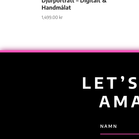
Djurporträtt – Digitalt &
Handmålat
1,499.00
kr
LET’
AMA