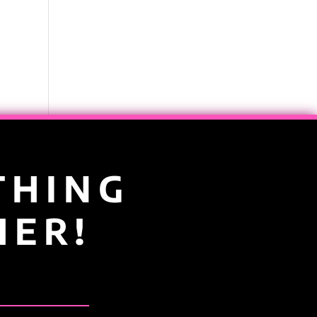
THING
HER!