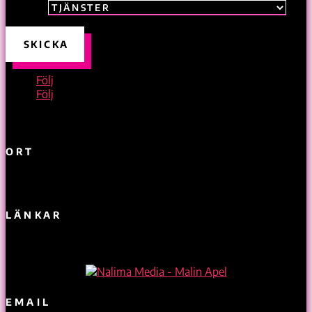
Tjänster
SKICKA
Följ
Följ
ORT
Skepplanda, Ale kommun
LÄNKAR
Köpvillkor & Övriga villkor
EMAIL